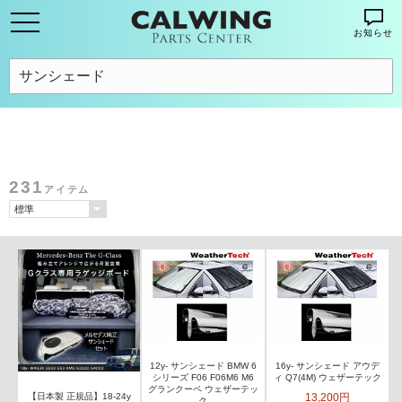
お知らせ
231
アイテム
12y- サンシェード BMW 6
16y- サンシェード アウデ
シリーズ F06 F06M6 M6
ィ Q7(4M) ウェザーテック
グランクーペ ウェザーテッ
13,200円
【日本製 正規品】18-24y
ク