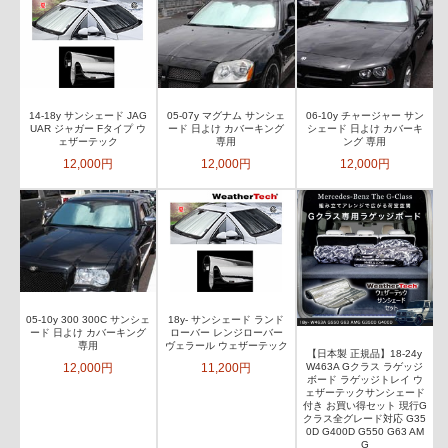
14-18y サンシェード JAG
05-07y マグナム サンシェ
06-10y チャージャー サン
UAR ジャガー Fタイプ ウ
ード 日よけ カバーキング
シェード 日よけ カバーキ
ェザーテック
専用
ング 専用
12,000円
12,000円
12,000円
05-10y 300 300C サンシェ
18y- サンシェード ランド
ード 日よけ カバーキング
ローバー レンジローバー
専用
ヴェラール ウェザーテック
【日本製 正規品】18-24y
12,000円
11,200円
W463A Gクラス ラゲッジ
ボード ラゲッジトレイ ウ
ェザーテックサンシェード
付き お買い得セット 現行G
クラス全グレード対応 G35
0D G400D G550 G63 AM
G