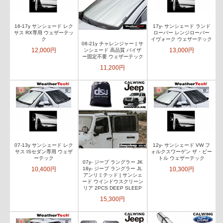
16-17y サンシェード レク
17y- サンシェード ランド
サス RX専用 ウェザーテッ
ローバー レンジローバー
ク
イヴォーク ウェザーテック
08-21y チャレンジャー | サ
12,000円
13,000円
ンシェード 高品質 バイザ
ー固定不要 ウェザーテック
11,200円
07-13y サンシェード レク
12y- サンシェード VW フ
サス ISセダン専用 ウェザ
ォルクスワーゲン ザ・ビー
ーテック
トル ウェザーテック
07y- ジープ ラングラー JK
10,400円
10,300円
18y- ジープ ラングラー JL
アンリミテッド | サンシェ
ード ウインドウスクリーン
リア 2PCS DEEP SLEEP
15,300円