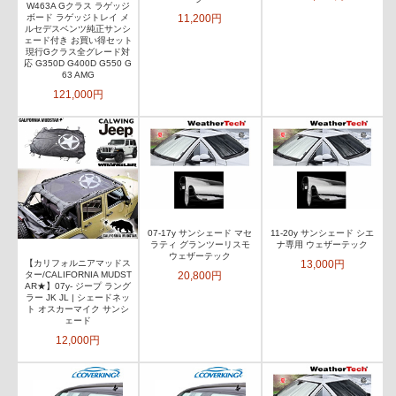
W463A Gクラス ラゲッジ
11,200円
ボード ラゲッジトレイ メ
ルセデスベンツ純正サンシ
ェード付き お買い得セット
現行Gクラス全グレード対
応 G350D G400D G550 G
63 AMG
121,000円
07-17y サンシェード マセ
11-20y サンシェード シエ
ラティ グランツーリスモ
ナ専用 ウェザーテック
ウェザーテック
13,000円
【カリフォルニアマッドス
20,800円
ター/CALIFORNIA MUDST
AR★】07y- ジープ ラング
ラー JK JL | シェードネッ
ト オスカーマイク サンシ
ェード
12,000円