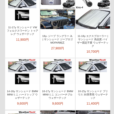
11-17y サンシェード VW
フォルクスワーゲン トゥア
レグ ウェザーテック
18y- ジープ ラングラー JL
11-18y エクスプローラー |
11,900円
| サンシェード ジープロゴ
サンシェード 高品質 バイ
MOPAR純正
ザー固定不要 ウェザーテッ
ク
27,900円
10,700円
14-18y サンシェード BMW
16-17y サンシェード BMW
10-15y サンシェード プリ
MINI/ミニ ハードトップ ウ
MINI/ミニ コンバーチブル
ウス 30系専用 ウェザーテ
ェザーテック
ウェザーテック
ック
9,600円
9,600円
11,400円