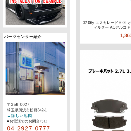
02-06y エスカレード 6.
ィルター ACデルコ P
1,3
パーツセンター紹介
〒359-0027
埼玉県所沢市松郷342-1
→詳しい地図
■お電話でのお問合わせ
04-2927-0777