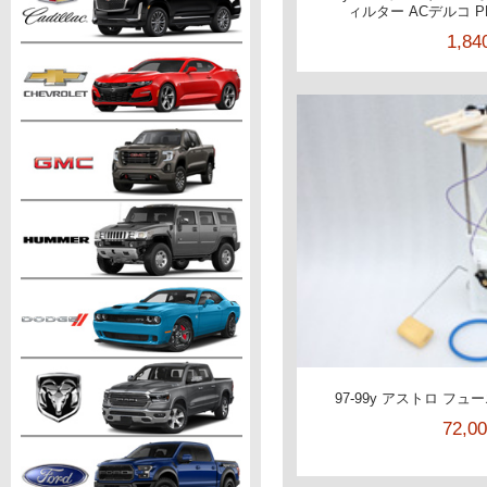
ィルター ACデルコ P
1,8
97-99y アストロ フ
72,0