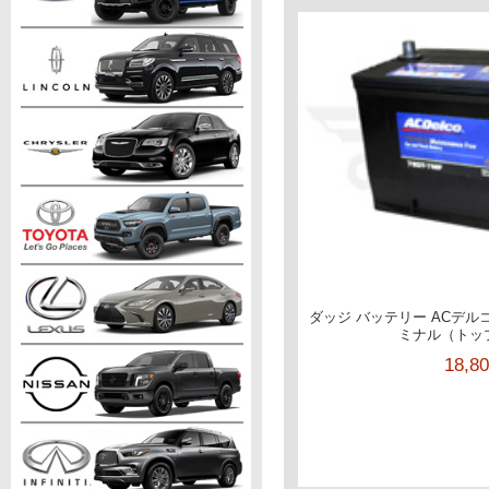
ダッジ バッテリー ACデルコ 
ミナル（トップ
18,8