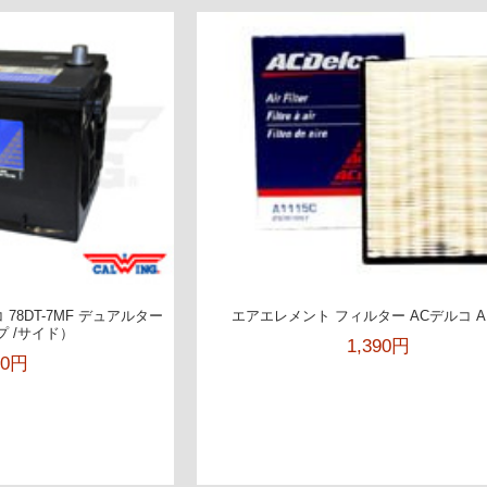
78DT-7MF デュアルター
エアエレメント フィルター ACデルコ A1
 /サイド）
1,390円
00円