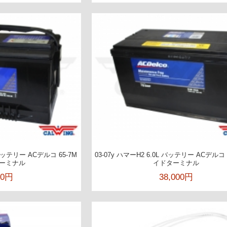
 バッテリー ACデルコ 65-7M
03-07y ハマーH2 6.0L バッテリー ACデルコ 
ターミナル
イドターミナル
00円
38,000円