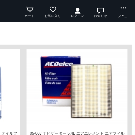
カート
お気に入り
ログイン
お知らせ
メニュー
ト オイルフ
05-06y ナビゲーター 5.4L エアエレメント エアフィル