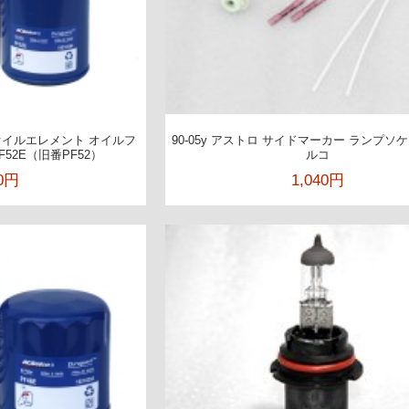
7L オイルエレメント オイルフ
90-05y アストロ サイドマーカー ランプソケ
F52E（旧番PF52）
ルコ
00円
1,040円