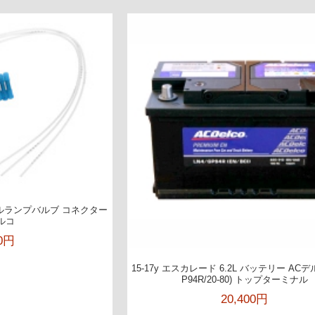
テールランプバルブ コネクター
ルコ
30円
15-17y エスカレード 6.2L バッテリー ACデル
P94R/20-80) トップターミナル
20,400円