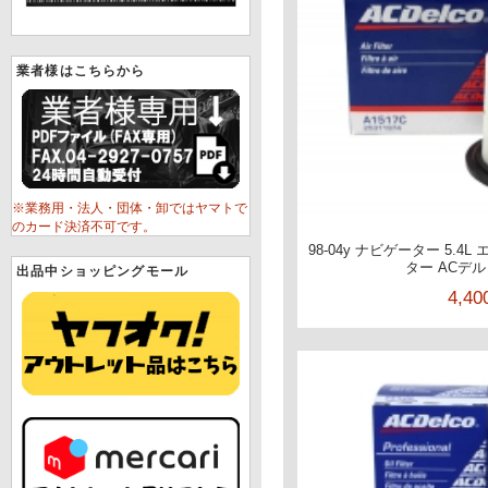
業者様はこちらから
※業務用・法人・団体・卸ではヤマトで
のカード決済不可です。
98-04y ナビゲーター 5.
ター ACデルコ
出品中ショッピングモール
4,4