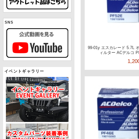
SNS
99-01y エスカレード 5.
ィルター ACデルコ P
1,2
イベントギャラリー