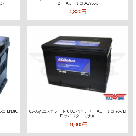
3）
ター ACデルコ A2955C
4,320円
コ LN3(G
02-06y エスカレード 6.0L バッテリー ACデルコ 78-7M
F サイドターミナル
19,000円