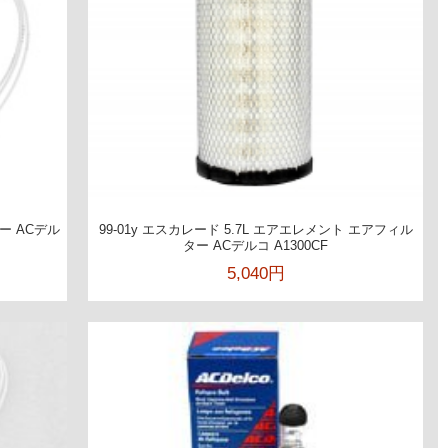
ー ACデル
99-01y エスカレード 5.7L エアエレメント エアフィル
ター ACデルコ A1300CF
5,040円