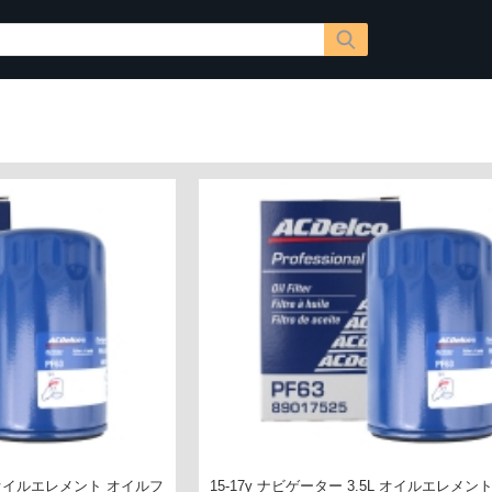
2L オイルエレメント オイルフ
15-17y ナビゲーター 3.5L オイルエレメン