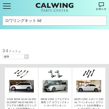
お知らせ
34
アイテム
X166 W166 GL63 GL550
W639 V350 リアエアサス
W205 C250 スポーツ C35
GL350BT ML63 ML550 リ
車用 リア ロワリングキッ
0e アバンギャルド ロワリ
アエアサス車用 ロワリング
ト ローダウンキット
ングキット 1台分/前後セッ
キット 1台分/前後セット
ト ローダウンキット