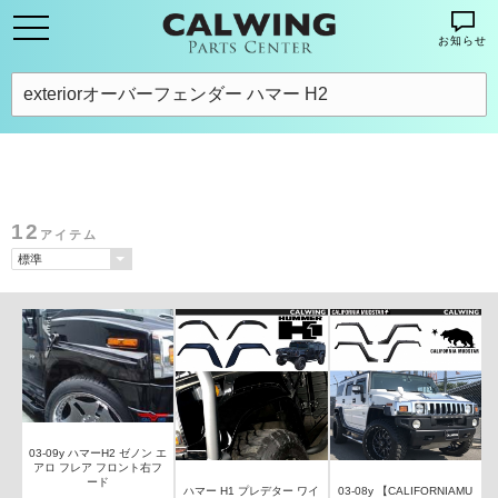
お知らせ
12
アイテム
03-09y ハマーH2 ゼノン エ
アロ フレア フロント右フ
ード
ハマー H1 プレデター ワイ
03-08y 【CALIFORNIAMU