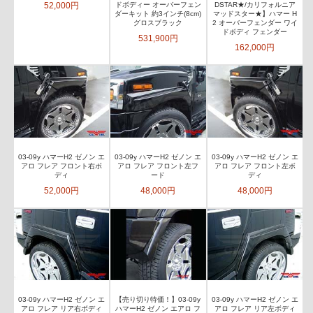
52,000円
ドボディー オーバーフェン
DSTAR★/カリフォルニア
ダーキット 約3インチ(8cm)
マッドスター★】ハマー H
グロスブラック
2 オーバーフェンダー ワイ
ドボディ フェンダー
531,900円
162,000円
03-09y ハマーH2 ゼノン エ
03-09y ハマーH2 ゼノン エ
03-09y ハマーH2 ゼノン エ
アロ フレア フロント右ボ
アロ フレア フロント左フ
アロ フレア フロント左ボ
ディ
ード
ディ
52,000円
48,000円
48,000円
03-09y ハマーH2 ゼノン エ
【売り切り特価！】03-09y
03-09y ハマーH2 ゼノン エ
アロ フレア リア右ボディ
ハマーH2 ゼノン エアロ フ
アロ フレア リア左ボディ