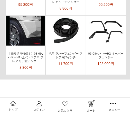
レア リア右アンダー
95,200円
95,200円
8,800円
【売り切り特価！】03-09y
汎用 ラバーフェンダー フ
03-08y ハマーH2 オーバー
ハマーH2 ゼノン エアロ フ
レア 幅2インチ
フェンダー
レア リア左アンダー
11,700円
128,000円
8,800円
トップ
ログイン
メニュー
お気に入り
カート