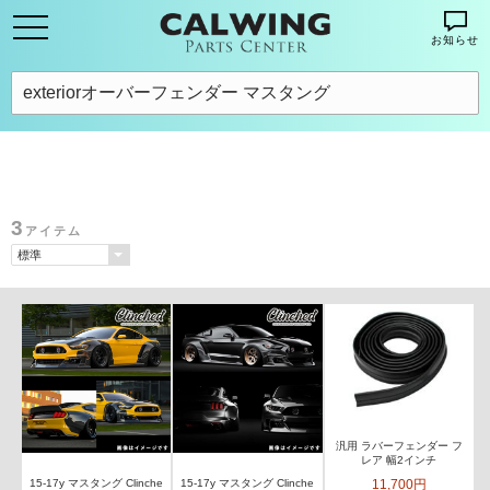
お知らせ
3
アイテム
汎用 ラバーフェンダー フ
レア 幅2インチ
11,700円
15-17y マスタング Clinche
15-17y マスタング Clinche