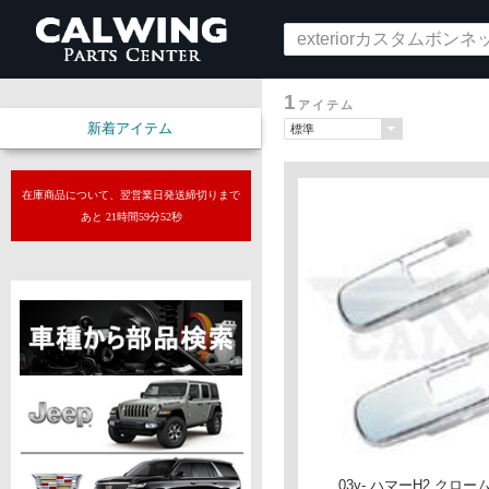
1
アイテム
新着アイテム
在庫商品について、翌営業日発送締切りまで
あと 21時間59分51秒
03y- ハマーH2 クロ