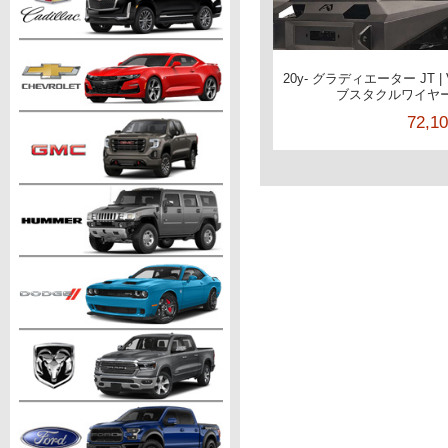
20y- グラディエーター JT |
ブスタクルワイヤ
72,1