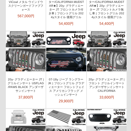
ViCowl メタル ウインドウ
ター/CALIFORNIA MUDST
ター/CALIFORNIA MUDST
スクリーンガードファブフ
AR★】20y- グラディエー
AR★】20y- グラディエー
ォース
ター JT フロントカメラ付
ター JT フロントカメラ無
き車 | フロントグリル 202
し車 | フロントグリル 202
567,000円
4yスタイル 後期グリル
4yスタイル 後期グリル
54,400円
54,400円
20y- グラディエーター JT |
07-18y ジープ ラングラー
20y- グラディエーター JT |
グリルインサート USFLAG
JK | フロントグリル グラデ
フロント グリルインサート
/PAWS BLACK アンダーザ
ィエーター フロントフェイ
アンダーザサンインサート
サンインサート
ス アメリカンフラッグ メ
CALIFORNIA
ッシュインサート
37,800円
33,600円
29,900円