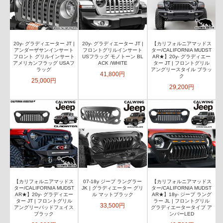
20y- グラディエーター JT |
20y- グラディエーター JT |
【カリフォルニアマッドス
アンダーザサンインサート
フロントグリルインサート
ター/CALIFORNIA MUDST
フロント グリルインサート
USフラッグ モノトーン BL
AR★】20y- グラディエー
アメリカンフラッグ USAフ
ACK /WHITE
ター JT | フロントグリル
ラッグ
アングリースタイル ブラッ
41,800円
ク
25,000円
29,200円
【カリフォルニアマッドス
07-18y ジープ ラングラー
【カリフォルニアマッドス
ター/CALIFORNIA MUDST
JK | グラディエーター グリ
ター/CALIFORNIA MUDST
AR★】20y- グラディエー
ル マットブラック
AR★】18y- ジープ ラング
ター JT | フロントグリル
ラー JL | フロントグリル
33,500円
アングリーバッドフェイス
グラディエータータイプ ア
ブラック
ンバーLED