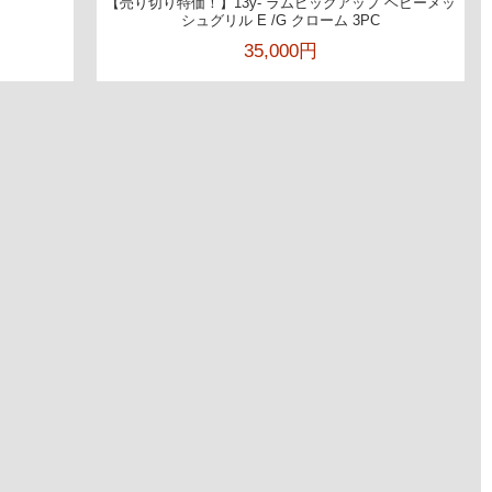
【売り切り特価！】13y- ラムピックアップ ヘビーメッ
シュグリル E /G クローム 3PC
35,000円