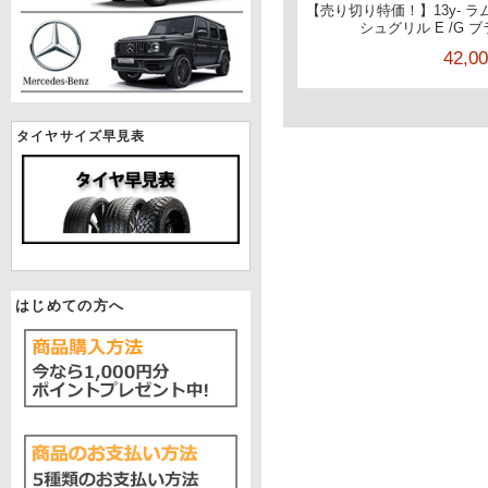
【売り切り特価！】13y- 
シュグリル E /G 
42,0
タイヤサイズ早見表
はじめての方へ