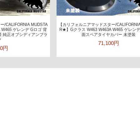
ALIFORNIA MUDSTA
【カリフォルニアマッドスター/CALIFORNIA
A W465 ゲレンデ Gロゴ 背
R★】Gクラス W463 W463A W465 ゲレン
済 純正オブシディアンブラ
面スペアタイヤカバー 未塗装
ク
71,100円
00円