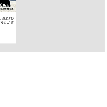
 MUDSTA
デ Gロゴ 背