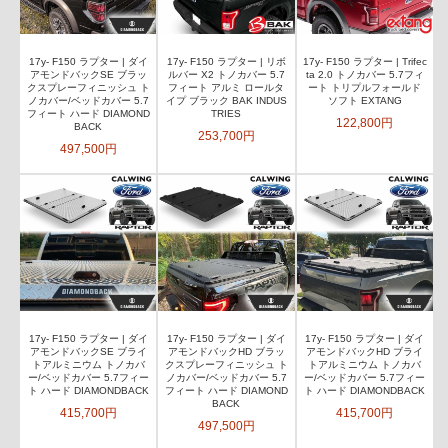
17y- F150 ラプター | ダイ
17y- F150 ラプター | リボ
17y- F150 ラプター | Trifec
アモンドバックSE ブラッ
ルバー X2 トノカバー 5.7
ta 2.0 トノカバー 5.7フィ
クスプレーフィニッシュ ト
フィート アルミ ロールタ
ート トリプルフォールド
ノカバー/ベッドカバー 5.7
イプ ブラック BAK INDUS
ソフト EXTANG
フィート ハード DIAMOND
TRIES
122,800円
BACK
253,700円
497,500円
17y- F150 ラプター | ダイ
17y- F150 ラプター | ダイ
17y- F150 ラプター | ダイ
アモンドバックSE ブライ
アモンドバックHD ブラッ
アモンドバックHD ブライ
トアルミニウム トノカバ
クスプレーフィニッシュ ト
トアルミニウム トノカバ
ー/ベッドカバー 5.7フィー
ノカバー/ベッドカバー 5.7
ー/ベッドカバー 5.7フィー
ト ハード DIAMONDBACK
フィート ハード DIAMOND
ト ハード DIAMONDBACK
BACK
415,700円
415,700円
497,500円