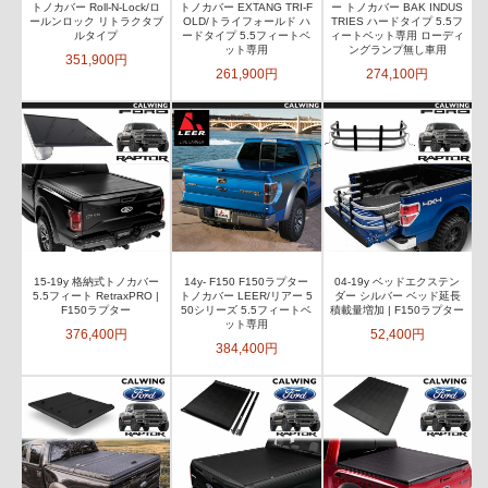
トノカバー Roll-N-Lock/ロ
トノカバー EXTANG TRI-F
ー トノカバー BAK INDUS
ールンロック リトラクタブ
OLD/トライフォールド ハ
TRIES ハードタイプ 5.5フ
ルタイプ
ードタイプ 5.5フィートベ
ィートベット専用 ローディ
ット専用
ングランプ無し車用
351,900円
261,900円
274,100円
15-19y 格納式トノカバー
14y- F150 F150ラプター
04-19y ベッドエクステン
5.5フィート RetraxPRO |
トノカバー LEER/リアー 5
ダー シルバー ベッド延長
F150ラプター
50シリーズ 5.5フィートベ
積載量増加 | F150ラプター
ット専用
376,400円
52,400円
384,400円