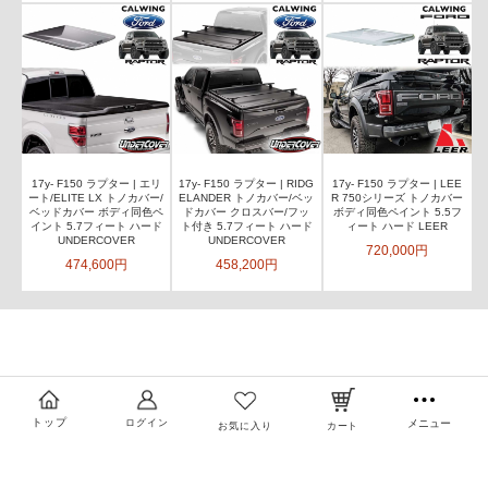
17y- F150 ラプター | エリ
17y- F150 ラプター | RIDG
17y- F150 ラプター | LEE
ート/ELITE LX トノカバー/
ELANDER トノカバー/ベッ
R 750シリーズ トノカバー
ベッドカバー ボディ同色ペ
ドカバー クロスバー/フッ
ボディ同色ペイント 5.5フ
イント 5.7フィート ハード
ト付き 5.7フィート ハード
ィート ハード LEER
UNDERCOVER
UNDERCOVER
720,000円
474,600円
458,200円
トップ
ログイン
メニュー
お気に入り
カート