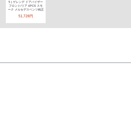
5 | ゲレンデ ドアバイザー
フロント/リア 4PCS スモ
ーク メルセデスベンツ純正
51,728円