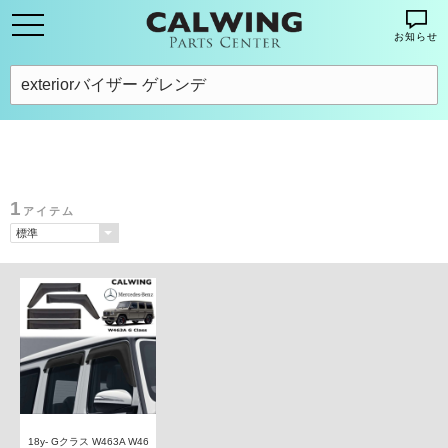
お知らせ
1
アイテム
18y- Gクラス W463A W46