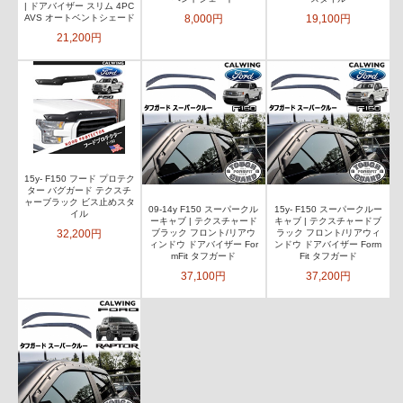
| ドアバイザー スリム 4PC
8,000円
19,100円
AVS オートベントシェード
21,200円
15y- F150 フード プロテク
ター バグガード テクスチ
ャーブラック ビス止めスタ
09-14y F150 スーパークル
15y- F150 スーパークルー
イル
ーキャブ | テクスチャード
キャブ | テクスチャードブ
32,200円
ブラック フロント/リアウ
ラック フロント/リアウィ
ィンドウ ドアバイザー For
ンドウ ドアバイザー Form
mFit タフガード
Fit タフガード
37,100円
37,200円