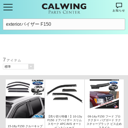
お知らせ
7
アイテム
【売り切り特価！】10-13y
09-14y F150 フード プロ
F150 ドアバイザー スリム
テクター バグガード テク
スモーク 4PC AVS オート
スチャーブラック ビス止め
15-18y F150 クルーキャブ
ベントシェード
スタイル