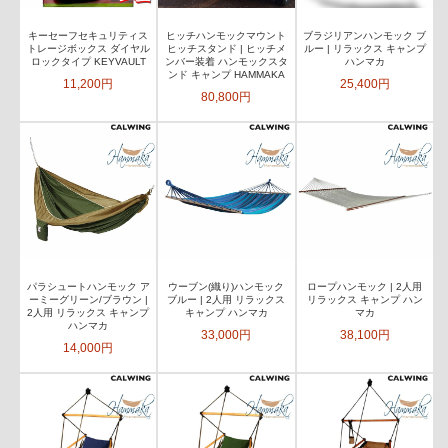
キーセーフセキュリティス
ヒッチハンモックマウント
ブラジリアンハンモック ブ
トレージボックス ダイヤル
ヒッチスタンド | ヒッチメ
ルー | リラックス キャンプ
ロックタイプ KEYVAULT
ンバー装着 ハンモックスタ
ハンマカ
ンド キャンプ HAMMAKA
11,200円
25,400円
80,800円
パラシュートハンモック ア
ウーブン(織り)ハンモック
ロープハンモック | 2人用
ーミーグリーン/ブラウン |
ブルー | 2人用 リラックス
リラックス キャンプ ハン
2人用 リラックス キャンプ
キャンプ ハンマカ
マカ
ハンマカ
33,000円
38,100円
14,000円