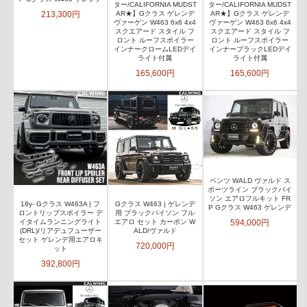
ター/CALIFORNIA MUDST
ター/CALIFORNIA MUDST
213,300円
AR★】Gクラス ゲレンデ
AR★】Gクラス ゲレンデ
ヴァーゲン W463 6x6 4x4
ヴァーゲン W463 6x6 4x4
スクエアード スタイル フ
スクエアード スタイル フ
ロント ルーフスポイラー
ロント ルーフスポイラー
インナークロームLEDデイ
インナーブラックLEDデイ
ライト付属
ライト付属
165,600円
165,600円
ベンツ WALD ヴァルド ス
ポーツライン ブラックバイ
ソン エアロフルキット FR
18y- Gクラス W463A | フ
Gクラス W463 | ゲレンデ
P Gクラス W463 ゲレンデ
ロントリップスポイラー デ
用 ブラックバイソン フル
594,000円
イタイムランニングライト
エアロ セット カーボン W
(DRL)/リアデュフューザー
ALD/ヴァルド
セット ゲレンデ用エアロキ
720,000円
ット
392,800円