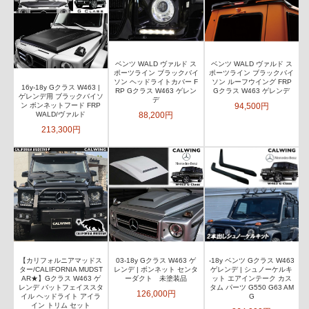
ベンツ WALD ヴァルド ス
ベンツ WALD ヴァルド ス
ポーツライン ブラックバイ
ポーツライン ブラックバイ
ソン ヘッドライトカバー F
ソン ルーフウイング FRP
16y-18y Gクラス W463 |
RP Gクラス W463 ゲレン
Gクラス W463 ゲレンデ
ゲレンデ用 ブラックバイソ
デ
94,500円
ン ボンネットフード FRP
88,200円
WALD/ヴァルド
213,300円
【カリフォルニアマッドス
03-18y Gクラス W463 ゲ
-18y ベンツ Gクラス W463
ター/CALIFORNIA MUDST
レンデ | ボンネット センタ
ゲレンデ | シュノーケルキ
AR★】Gクラス W463 ゲ
ーダクト 未塗装品
ット エアインテーク カス
レンデ バットフェイススタ
タム パーツ G550 G63 AM
126,000円
イル ヘッドライト アイラ
G
イン トリム セット