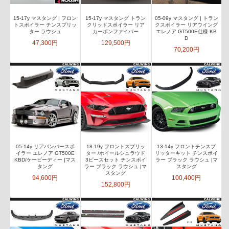
15-17y マスタング | フロン
15-17y マスタング トラン
05-09y マスタング | トラン
トスポイラー チンスプリッ
クリッドスポイラー リア
クスポイラー リアウイング
ター ラウシュ
カーボンファイバー
エレノア GT500E仕様 KB
D
47,300円
129,500円
70,200円
05-14y リアバンパースポ
18-19y フロントスプリッ
13-14y フロントチンスプ
イラー エレノア GT500E
ター /ホイールシュラウド
リッターキット チンスポイ
KBD/ケービーディー |マス
3ピースセット チンスポイ
ラー ブラック ラウシュ |マ
タング
ラー ブラック ラウシュ |マ
スタング
スタング
94,600円
100,400円
152,800円