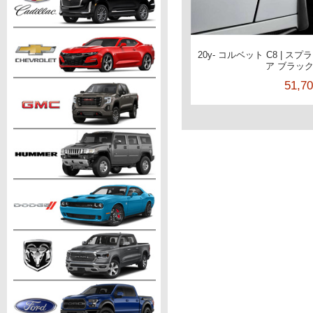
20y- コルベット C8 | 
ア ブラック
51,7