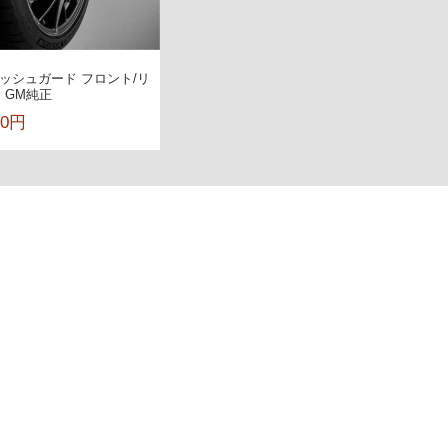
スプラッシュガード フロント/リ
 GM純正
00円