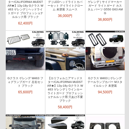
ター/CALIFORNIA MUDST
デ | LEDヘッドライトカバ
ゲレンデ | サイドマーカー
AR★】13y-18y Gクラス W
ーセット デイライトクロー
ガード ライトガード カス
463 ゲレンデ | ヘッドライ
ム 未塗装 スムース
タム パーツ G550 G63 AM
トガード プロフェッショナ
G
36,000円
ルルック用 ブラック
36,800円
62,400円
Gクラス ゲレンデ W463 フ
【カリフォルニアマッドス
Gクラス W463 | ゲレンデ
ォグランプガード 左右セッ
ター/CALIFORNIA MUDST
テールランプカバー Mスタ
ト ブラック
AR★】13y-18y Gクラス W
イルルック 未塗装
463 ゲレンデ | ウインカー
65,600円
94,500円
ライトガード プロフェッシ
ョナルルック用 穴あけ不要
ブラック
58,400円