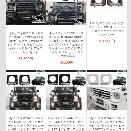
12-16y Gクラス ゲレンデ
ヴァーゲン W463 ヘッドラ
イトカバーセット カーボン
【カリフォルニアマッドス
【カリフォルニアマッドス
ファイバー
ター/CALIFORNIA MUDST
ター/CALIFORNIA MUDST
101,900円
AR★】Gクラス W463 ゲ
AR★】Gクラス W463 ゲ
レンデ バットフェイススタ
レンデ | バッドフェイスス
イル ヘッドライト アイラ
タイル ヘッドライト アイ
イン トリム セット
ライン トリム セット ブラ
ック塗装済み
37,800円
49,500円
03y- Gクラス W463 ゲレン
03y- Gクラス W463 ゲレン
03y- Gクラス W463 ゲレン
デ | LEDヘッドライトカバ
デ | LEDヘッドライトカバ
デ | LEDヘッドライトカバ
ーセット デイライトクロー
ーセット デイライトブラッ
ーセット デイライトクロー
ム 197 オブシディアンブラ
ク 197 オブシディアンブラ
ム 960アラバスターホワイ