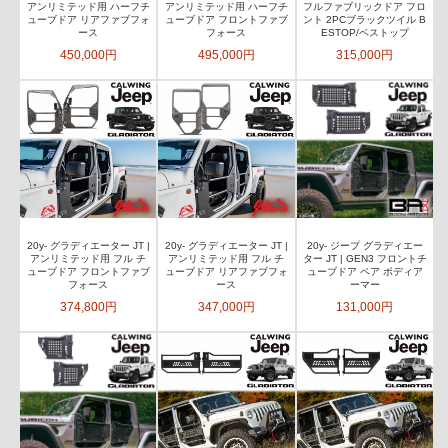
アンリミテッド用 ハーフチ
アンリミテッド用 ハーフチ
フルファブリックドア フロ
ューブドア リアファブフォ
ューブドア フロントファブ
ント 2PCブラックツイル B
ース
フォース
ESTOP/ベストップ
450,000円
495,000円
315,000円
20y- グラディエーター JT |
20y- グラディエーター JT |
20y- ジープ グラディエー
アンリミテッド用 フル チ
アンリミテッド用 フル チ
ター JT | GEN3 フロントチ
ューブドア フロントファブ
ューブドア リアファブフォ
ューブドア ペア ボディア
フォース
ース
ーマー
374,800円
347,000円
131,000円