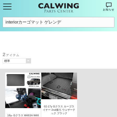
お知らせ
2
アイテム
02-17y Gクラス カーゴラ
イナー 2nd後ろ ウェザーテ
ック ブラック
18y- Gクラス W463A W46