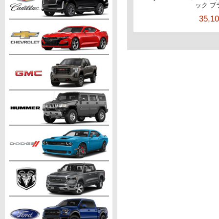
ック ブ
35,1