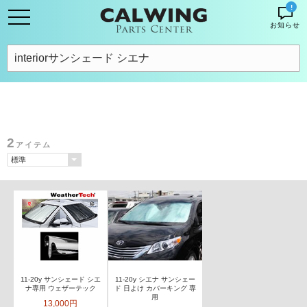
!
お知らせ
2
アイテム
11-20y サンシェード シエ
11-20y シエナ サンシェー
ナ専用 ウェザーテック
ド 日よけ カバーキング 専
用
13,000円