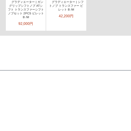
グラディエーター | ガン
グラディエーター | シフ
グリップシフトノブ ATシ
トノブ トランスファー ビ
フト トランスファーシフト
レット B /M
ノブセット 2PCS ビレット
42,200円
B /M
92,000円