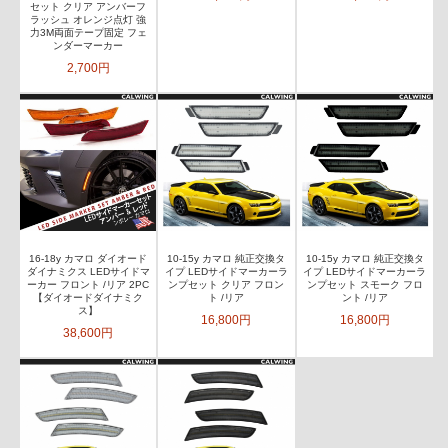
セット クリア アンバーフ
ラッシュ オレンジ点灯 強
力3M両面テープ固定 フェ
ンダーマーカー
2,700円
16-18y カマロ ダイオード
10-15y カマロ 純正交換タ
10-15y カマロ 純正交換タ
ダイナミクス LEDサイドマ
イプ LEDサイドマーカーラ
イプ LEDサイドマーカーラ
ーカー フロント /リア 2PC
ンプセット クリア フロン
ンプセット スモーク フロ
【ダイオードダイナミク
ト /リア
ント /リア
ス】
16,800円
16,800円
38,600円