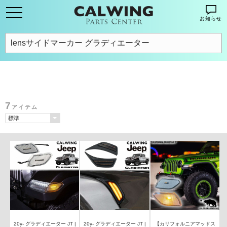
お知らせ
7
アイテム
20y- グラディエーター JT |
20y- グラディエーター JT |
【カリフォルニアマッドス