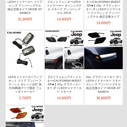
LEDサイドマーカー クリア
フロントフェンダーLEDサ
ター/CALIFORNIA MUDST
レンズ アンバーシグナル
イドマーカー ターンシグナ
AR★】20y- グラディエー
純正交換タイプ DIODE DY
ル スモーク アンバーシグ
ター JT | LEDサイドマーカ
NAMICS
ナル 2PCS
ー クリアレンズ アンバー
シグナル 純正交換タイプ
31,900円
14,400円
14,600円
LEDサイドマーカーランプ
【カリフォルニアマッドス
20y- グラディエーター JT |
セット クリア アンバーフ
ター/CALIFORNIA MUDST
LEDサイドマーカー スモー
ラッシュ オレンジ点灯 強
AR★】20y- グラディエー
クレンズ アンバーシグナル
力3M両面テープ固定 フェ
ター JT | LEDサイドマーカ
純正交換タイプ DIODE DY
ンダーマーカー
ー スモーク
NAMICS
2,700円
14,600円
30,800円