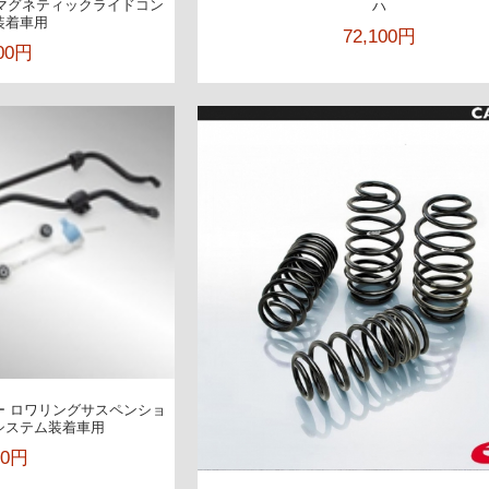
マグネティックライドコン
ハ
装着車用
72,100円
000円
イバー ロワリングサスペンショ
システム装着車用
00円