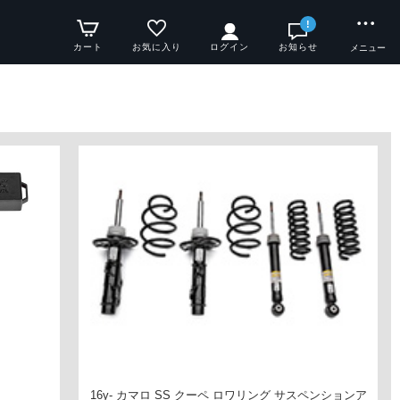
!
カート
お気に入り
ログイン
お知らせ
メニュー
16y- カマロ SS クーペ ロワリング サスペンションア