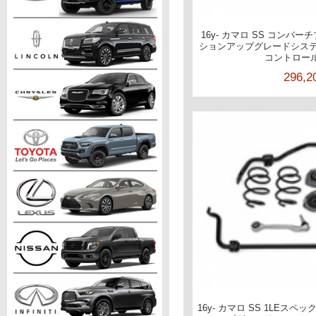
16y- カマロ SS コンバ
ションアップグレードシステ
コントロー
296,
16y- カマロ SS 1LEス