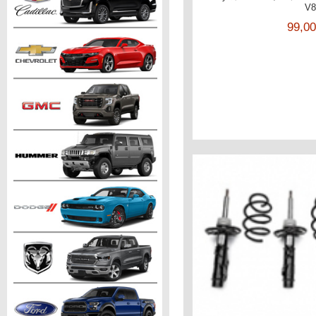
V
99,0