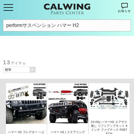
お知らせ
13
アイテム
03-08y ハマーH2 エアサス
無し リフトアップキット 6
インチ ファブテック FABT
ハマー H2 プレデター ヘビ
ハマー H2 | ステアリング
ECH