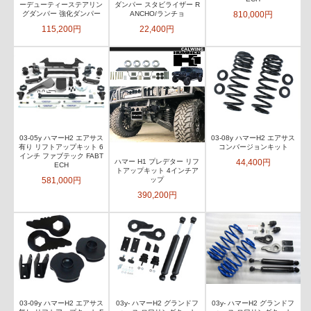
ーデューティーステアリン
ダンパー スタビライザー R
810,000円
グダンパー 強化ダンパー
ANCHO/ランチョ
115,200円
22,400円
03-05y ハマーH2 エアサス
03-08y ハマーH2 エアサス
有り リフトアップキット 6
コンバージョンキット
インチ ファブテック FABT
44,400円
ハマー H1 プレデター リフ
ECH
トアップキット 4インチア
581,000円
ップ
390,200円
03-09y ハマーH2 エアサス
03y- ハマーH2 グランドフ
03y- ハマーH2 グランドフ