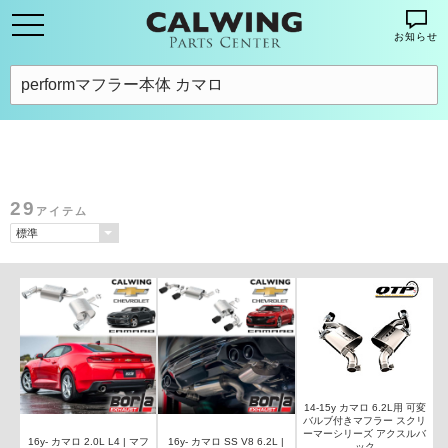
お知らせ
29
アイテム
14-15y カマロ 6.2L用 可変
バルブ付きマフラー スクリ
ーマーシリーズ アクスルバ
16y- カマロ 2.0L L4 | マフ
16y- カマロ SS V8 6.2L |
ック