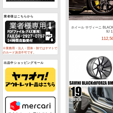
業者様はこちらから
ホイール サヴィーニ BLACKd
9J 
112,
※業務用・法人・団体・卸ではヤマトで
のカード決済不可です。
出品中ショッピングモール