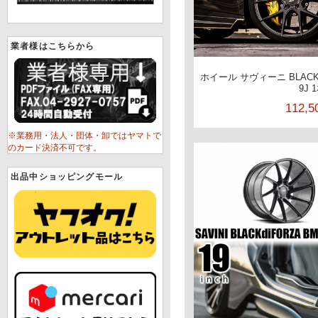
業者様はこちらから
ホイール サヴィーニ BLACKd
9J 
112,
※業務用・法人・団体・卸ではヤマトで
のカード決済不可です。
出品中ショッピングモール