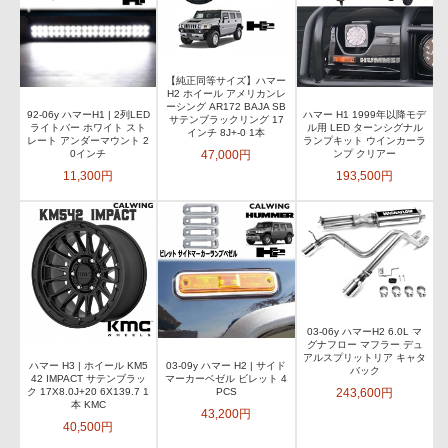
【純正同等サイズ】ハマー
H2 ホイール アメリカンレ
ーシング AR172 BAJA SB
92-06y ハマーH1 | 2列LED
ハマー H1 1999年以降モデ
サテンブラックリング 17
ライトバー ホワイト スト
ル用 LED ターンシグナル
インチ 8J+-0 1本
レート アンダーマウント 2
ランプキット ウインカーラ
47,000円
0インチ
ンプ クリアー
11,300円
193,500円
03-06y ハマーH2 6.0L マ
グナフロー マフラー デュ
アルスプリットリア キャタ
ハマー H3 | ホイール KM5
03-09y ハマー H2 | サイド
バック
42 IMPACT サテンブラッ
マーカーベゼル ビレット 4
243,600円
ク 17X8.0J+20 6X139.7 1
PCS
本 KMC
43,200円
40,500円