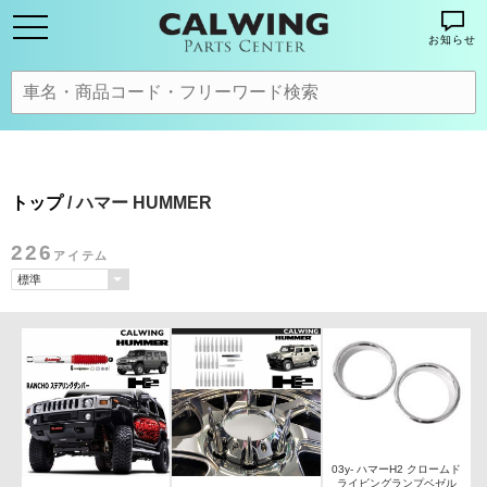
お知らせ
トップ
/ ハマー HUMMER
226
アイテム
03y- ハマーH2 クロームド
ライビングランプベゼル