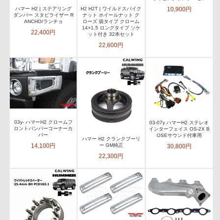
10,900円
ハマー H2 | ステアリング
H2 H2T | ワイルドスパイク
ダンパー スタビライザー R
ナット ホイールナット ク
ANCHO/ランチョ
ローズ 袋タイプ クローム
14×1.5 ロングタイプ ソケ
22,400円
ット付き 32本セット
22,600円
03y- ハマーH2 クロームフ
03-07y ハマーH2 ステレオ
ロントバンパーコーナーカ
インターフェイス OS-2X B
バー
OSEサウンド付車用
ハマー H2 クランクプーリ
14,100円
ー GM純正
30,800円
22,300円