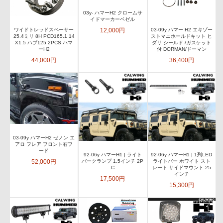
03y- ハマーH2 クロームサ
イドマーカーベゼル
12,000円
ワイドトレッドスペーサー
03-09y ハマー H2 エキゾー
25.4ミリ 8H PCD165.1 14
ストマニホールドキット ヒ
X1.5 ハブ125 2PCS ハマ
ダリ シールド /ガスケット
ーH2
付 DORMAN/ドーマン
44,000円
36,400円
03-09y ハマーH2 ゼノン エ
アロ フレア フロント右フ
ード
92-06y ハマーH1 | ライト
92-06y ハマーH1 | 1列LED
52,000円
バークランプ 1.5インチ 2P
ライトバー ホワイト スト
C
レート サイドマウント 25
インチ
17,500円
15,300円