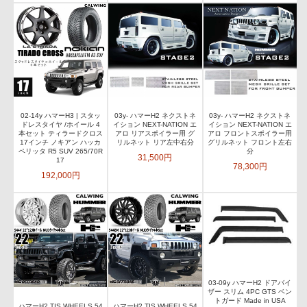
02-14y ハマーH3 | スタッ
03y- ハマーH2 ネクストネ
03y- ハマーH2 ネクストネ
ドレスタイヤ /ホイール 4
イション NEXT-NATION エ
イション NEXT-NATION エ
本セット ティラードクロス
アロ リアスポイラー用 グ
アロ フロントスポイラー用
17インチ ノキアン ハッカ
リルネット リア左中右分
グリルネット フロント左右
ペリッタ R5 SUV 265/70R
分
31,500円
17
78,300円
192,000円
03-09y ハマーH2 ドアバイ
ザー スリム 4PC GTS ベン
トガード Made in USA
ハマーH2 TIS WHEELS 54
ハマーH2 TIS WHEELS 54