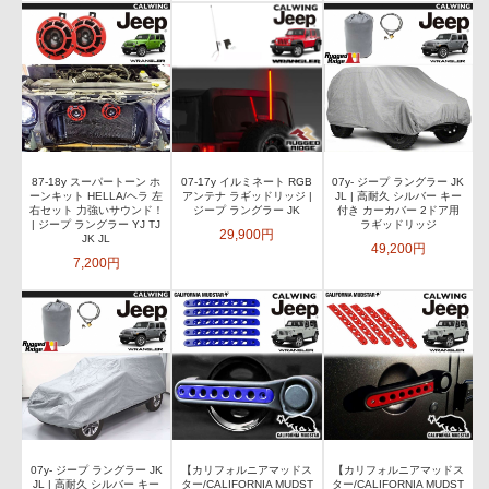
87-18y スーパートーン ホ
07-17y イルミネート RGB
07y- ジープ ラングラー JK
ーンキット HELLA/ヘラ 左
アンテナ ラギッドリッジ |
JL | 高耐久 シルバー キー
右セット 力強いサウンド！
ジープ ラングラー JK
付き カーカバー 2ドア用
| ジープ ラングラー YJ TJ
ラギッドリッジ
29,900円
JK JL
49,200円
7,200円
07y- ジープ ラングラー JK
【カリフォルニアマッドス
【カリフォルニアマッドス
JL | 高耐久 シルバー キー
ター/CALIFORNIA MUDST
ター/CALIFORNIA MUDST