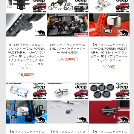
07-16y 【カリフォルニア
18y- ジープ ラングラー JL
【カリフォルニアマッドス
マッドスター/CALIFORNIA
3.6L | スーパーチャージャ
ター/CALIFORNIA MUDST
MUDSTAR★】 ジープ ラン
ー MAGNUSON
AR★】07-18y ジープ ラン
グラー JK ヒッチメンバー
グラー JK | ドアミラーベー
1,472,800円
テクスチャーブラック 牽引
スカバー クローム
トレーラー ジェット マリ
8,000円
ン シー
16,000円
【カリフォルニアマッドス
【カリフォルニアマッドス
【カリフォルニアマッドス