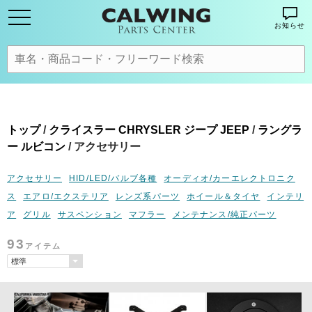
お知らせ
トップ
/
クライスラー CHRYSLER ジープ JEEP
/
ラングラ
ー ルビコン
/ アクセサリー
アクセサリー
HID/LED/バルブ各種
オーディオ/カーエレクトロニク
ス
エアロ/エクステリア
レンズ系パーツ
ホイール＆タイヤ
インテリ
ア
グリル
サスペンション
マフラー
メンテナンス/純正パーツ
93
アイテム