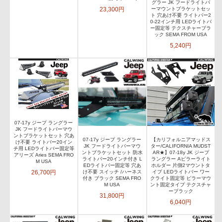
グラー JK フードライトバ
23,300円
ーマウントブラケットセッ
ト 穴あけ不要 ライトバー2
0-22インチ用 LEDライトバ
ー固定等 テクスチャーブラ
ック SEMA FROM USA
5,240円
07-17y ジープ ラングラー
JK フードライトバーマウ
ントブラケットセット 穴あ
07-17y ジープ ラングラー
【カリフォルニアマッドス
け不要 ライトバー20イン
JK フードライトバーマウ
ター/CALIFORNIA MUDST
チ用 LEDライトバー固定等
ントブラケットセット 防水
AR★】07-18y JK ジープ
アリーズ Aries SEMA FRO
ライトバー20インチ付き L
ラングラー Aピラーライト
M USA
EDライトバー固定等 穴あ
ホルダー 片側2マウントタ
26,700円
け不要 スイッチ /ハーネス
イプ LEDライトバー ワー
付き ブラック SEMA FRO
クライト固定等 ピラーマウ
M USA
ント固定タイプ テクスチャ
ーブラック
31,800円
6,040円