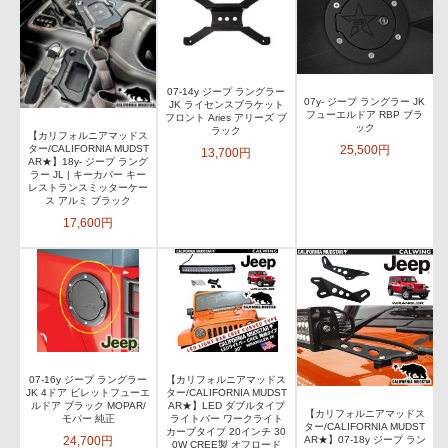
07-14y ジープ ラングラー
07y- ジープ ラングラー JK
JK ライセンスブラケット
フューエルドア RBP ブラ
フロント Aries アリーズ ブ
ック
ラック
【カリフォルニアマッドス
25,500円
ター/CALIFORNIA MUDST
13,700円
AR★】18y- ジープ ラング
ラー JL | キーカバー キー
レストランスミッターケー
ス アルミ ブラック
17,600円
07-16y ジープ ラングラー
【カリフォルニアマッドス
JK 4ドア ビレットフューエ
ター/CALIFORNIA MUDST
ルドア ブラック MOPAR/
AR★】LED ダブルタイプ
【カリフォルニアマッドス
モパー 純正
ライトバー ワークライト
ター/CALIFORNIA MUDST
カーブタイプ 20インチ 30
24,700円
AR★】07-18y ジープ ラン
0W CREE製 オフロード