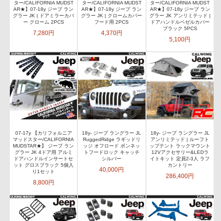
ター/CALIFORNIA MUDST
ター/CALIFORNIA MUDST
ター/CALIFORNIA MUDST
AR★】07-18y ジープ ラン
AR★】07-18y ジープ ラン
AR★】07-18y ジープ ラン
グラー JK | ドアミラーカバ
グラー JK | クロームカバー
グラー JK アンリミテッド |
ー クローム 2PCS
フード用 2PCS
ドアハンドルベゼルカバー
ブラック 5PCS
7,280円
4,370円
5,100円
07-17y 【カリフォルニア
18y- ジープ ラングラー JL
18y- ジープ ラングラー JL
マッドスター/CALIFORNIA
RuggedRidge ラギッドリ
アンリミテッド | ルーフト
MUDSTAR★】 ジープ ラン
ッジ オフロード ボンネッ
ップテント ラックマウント
グラー JK 4ドア用 アルミ
トフードロック キャッチ
12Vアクセサリー&LEDラ
ドアハンドルインサートセ
シルバー
イトキット 定員2-3人 ラフ
ット グロスブラック 5個入
カントリー
40,000円
り1セット
286,400円
8,800円