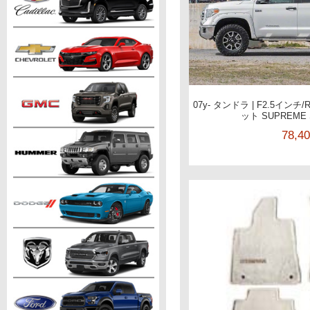
07y- タンドラ | F2.5イン
ット SUPREME 
78,4