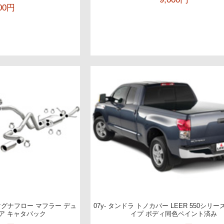
000円
.7L マグナフロー マフラー デュ
07y- タンドラ トノカバー LEER 550シリ
ア キャタバック
イプ ボディ同色ペイント済み