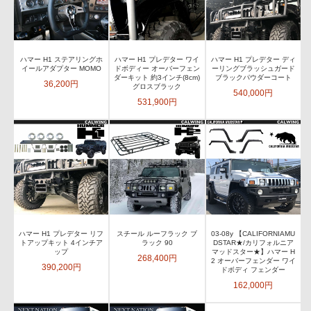
ハマー H1 ステアリングホ
ハマー H1 プレデター ワイ
ハマー H1 プレデター ディ
イールアダプター MOMO
ドボディー オーバーフェン
ーリングブラッシュガード
ダーキット 約3インチ(8cm)
ブラックパウダーコート
36,200円
グロスブラック
540,000円
531,900円
ハマー H1 プレデター リフ
スチール ルーフラック ブ
03-08y 【CALIFORNIAMU
トアップキット 4インチア
ラック 90
DSTAR★/カリフォルニア
ップ
マッドスター★】ハマー H
268,400円
2 オーバーフェンダー ワイ
390,200円
ドボディ フェンダー
162,000円