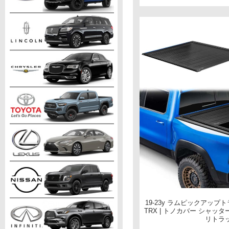
19-23y ラムピックアップト
TRX | トノカバー シャッター
リトラ