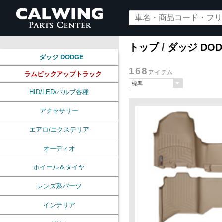
トップ
/
ダッジ DOD
ダッジ DODGE
168
アイテム
ラムピックアップトラック
HID/LED/バルブ各種
アクセサリー
エアロ/エクステリア
オーディオ
ホイール＆タイヤ
レンズ系パーツ
インテリア