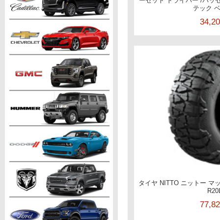
ーセット ドライバー /パッ
テック 
34,2
タイヤ NITTO ニットー マッ
R20
77,8