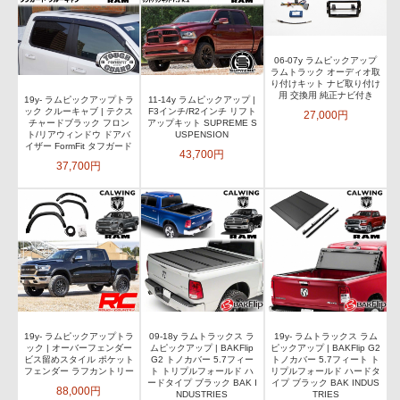
06-07y ラムピックアップ
ラムトラック オーディオ取
り付けキット ナビ取り付け
用 交換用 純正ナビ付き
19y- ラムピックアップトラ
11-14y ラムピックアップ |
ック クルーキャブ | テクス
F3インチ/R2インチ リフト
27,000円
チャードブラック フロン
アップキット SUPREME S
ト/リアウィンドウ ドアバ
USPENSION
イザー FormFit タフガード
43,700円
37,700円
19y- ラムピックアップトラ
09-18y ラムトラックス ラ
19y- ラムトラックス ラム
ック | オーバーフェンダー
ムピックアップ | BAKFlip
ピックアップ | BAKFlip G2
ビス留めスタイル ポケット
G2 トノカバー 5.7フィー
トノカバー 5.7フィート ト
フェンダー ラフカントリー
ト トリプルフォールド ハ
リプルフォールド ハードタ
ードタイプ ブラック BAK I
イプ ブラック BAK INDUS
88,000円
NDUSTRIES
TRIES