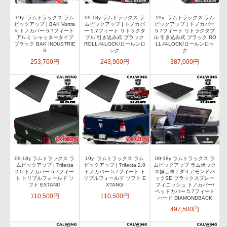
19y- ラムトラックス ラム
09-18y ラムトラックス ラ
19y- ラムトラックス ラム
ピックアップ | BAK Vortra
ムピックアップ | トノカバ
ピックアップ | トノカバー
k トノカバー 5.7フィート
ー 5.7フィート リトラクタ
5.7フィート リトラクタブ
アルミ シャッタータイプ
ブル 引き込み式 ブラック
ル 引き込み式 ブラック RO
ブラック BAK INDUSTRIE
ROLL-N-LOCK/ロールンロ
LL-N-LOCK/ロールンロッ
S
ック
ク
253,700円
243,900円
387,000円
09-18y ラムトラックス ラ
19y- ラムトラックス ラム
09-18y ラムトラックス ラ
ムピックアップ | Trifecta
ピックアップ | Trifecta 2.0
ムピックアップ ラムボック
2.0 トノカバー 5.7フィー
トノカバー 5.7フィート ト
ス無し車 | ダイアモンドバ
ト トリプルフォールド ソ
リプルフォールド ソフト E
ックSE ブラックスプレー
フト EXTANG
XTANG
フィニッシュ トノカバー/
ベッドカバー 5.7フィート
110,500円
110,500円
ハード DIAMONDBACK
497,500円