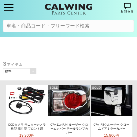
お知らせ
3
アイテム
SOLD
SOLD
CCDカメラ モニターカメラ
07y-11y FJクルーザー クロ
07y- FJクルーザー クロー
角型 高性能 フロント用
ームカバー テールランプカ
ムドアミラーカバー
バー
19,300円
15,800円