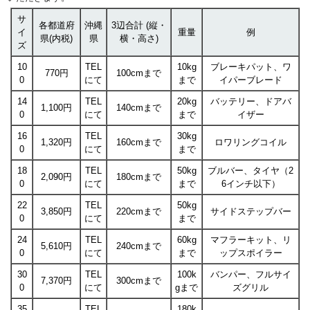
サ
各都道府
沖縄
3辺合計 (縦・
イ
重量
例
県(内税)
県
横・高さ)
ズ
10
TEL
10kg
ブレーキパット、ワ
770円
100cmまで
0
にて
まで
イパーブレード
14
TEL
20kg
バッテリー、ドアバ
1,100円
140cmまで
0
にて
まで
イザー
16
TEL
30kg
1,320円
160cmまで
ロワリングコイル
0
にて
まで
18
TEL
50kg
ブルバー、タイヤ（2
2,090円
180cmまで
0
にて
まで
6インチ以下）
22
TEL
50kg
3,850円
220cmまで
サイドステップバー
0
にて
まで
24
TEL
60kg
マフラーキット、リ
5,610円
240cmまで
0
にて
まで
ップスポイラー
30
TEL
100k
バンパー、フルサイ
7,370円
300cmまで
0
にて
gまで
ズグリル
35
TEL
180k