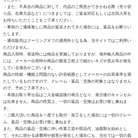
・また、不具合の商品に対して、代品のご用意ができかねる際（売り切
り品、在庫欠品など）につきましては、ご返金対応もしくは次回入荷を
お待ちいただくことをご了承ください。
・事前のご連絡無しに商品が返送されてきた場合には、返品をお断りい
たします。
・通信販売はクーリングオフの適用外となる為、当サイトではご利用い
ただけません。
商品入荷時、発送時には検品を実施しておりますが、海外輸入商品の中
には、メーカー出荷時や商品の製造工程上で細かいキズや歪み等が発生
している場合がございます。
商品の性能・機能上問題のない許容範囲としてメーカーの出荷基準を満
たしているものですので、クレーム・返品・交換の対象とはなりません
ので、予めご了承下さい。
・本国お取り寄せ品はご入金確認後の発注となり、発注後のキャンセル
は出来ません。商品の性質上、一切の返品・交換はお受け致し兼ねま
す。
・ご購入頂いた商品を一度でも取付・加工をした場合には一切のクレー
ム、返品・交換はお受け致し兼ねます。
また、商品の返品・交換に伴い作業工賃や部品代、油脂類を始めとし
て、それに掛かる諸費用や損害が発生した場合にも、当社では一切の負