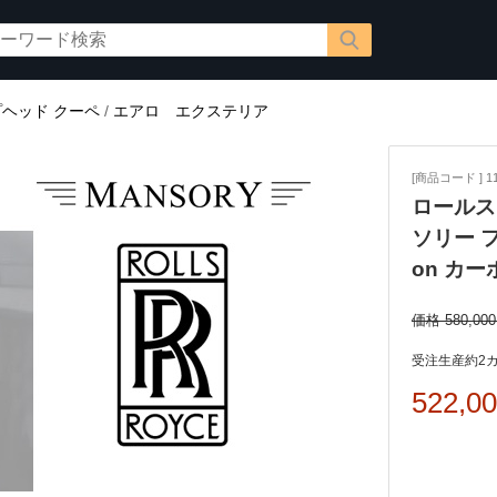
ヘッド クーペ
/
エアロ エクステリア
[商品コード ] 11
ロールス
ソリー フ
on カ
価格 580,00
受注生産約2カ
522,0