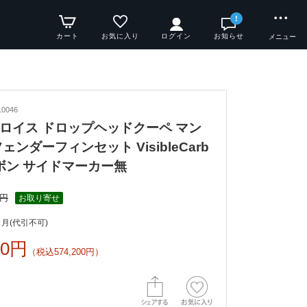
!
カート
お気に入り
ログイン
お知らせ
メニュー
0046
ロイス ドロップヘッドクーペ マン
ェンダーフィンセット VisibleCarb
ーボン サイドマーカー無
0円
お取り寄せ
月(代引不可)
00円
（税込574,200円）