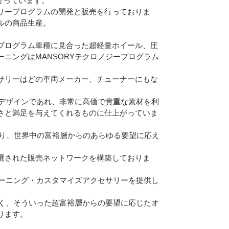
を行っています。
リープログラムの開発と販売を行っておりま
ルの商品生産。
プログラム車種に見合った超軽量ホイール、圧
ニングはMANSORYテクロノジープログラム
サリーはどの車両メーカー、チューナーにもな
なデザインであれ、非常に高価で貴重な素材を利
さと満足を与えてくれるものに仕上がっていま
がおり、世界中の富裕層からのあらゆる要望に応え
選された販売ネットワークを構築しておりま
ューニング・カスタマイズアクセサリーを提供し
なく、そういった超富裕層からの要望に応じたオ
ります。