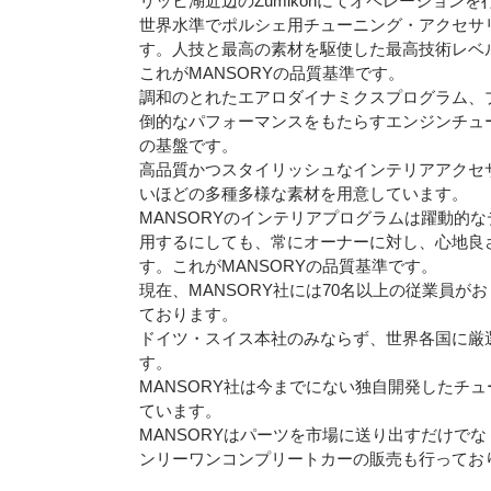
リッヒ湖近辺のZumikonにてオペレーション
世界水準でポルシェ用チューニング・アクセサ
す。人技と最高の素材を駆使した最高技術レベ
これがMANSORYの品質基準です。
調和のとれたエアロダイナミクスプログラム、
倒的なパフォーマンスをもたらすエンジンチュー
の基盤です。
高品質かつスタイリッシュなインテリアアクセ
いほどの多種多様な素材を用意しています。
MANSORYのインテリアプログラムは躍動的
用するにしても、常にオーナーに対し、心地良
す。これがMANSORYの品質基準です。
現在、MANSORY社には70名以上の従業員
ております。
ドイツ・スイス本社のみならず、世界各国に厳
す。
MANSORY社は今までにない独自開発したチ
ています。
MANSORYはパーツを市場に送り出すだけで
ンリーワンコンプリートカーの販売も行ってお