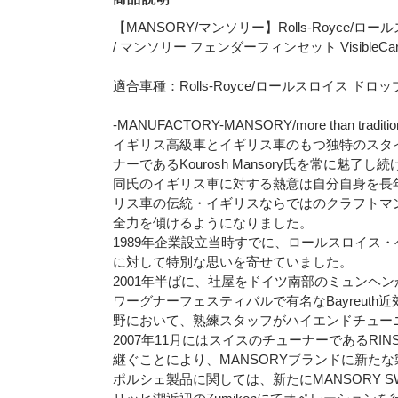
【MANSORY/マンソリー】Rolls-Royce/
/ マンソリー フェンダーフィンセット VisibleC
適合車種：Rolls-Royce/ロールスロイス ドロ
-MANUFACTORY-MANSORY/more than tradition,
イギリス高級車とイギリス車のもつ独特のスタイ
ナーであるKourosh Mansory氏を常に魅了し
同氏のイギリス車に対する熱意は自分自身を長
リス車の伝統・イギリスならではのクラフトマ
全力を傾けるようになりました。
1989年企業設立当時すでに、ロールスロイス
に対して特別な思いを寄せていました。
2001年半ばに、社屋をドイツ南部のミュンヘンからFi
ワーグナーフェスティバルで有名なBayreuth
野において、熟練スタッフがハイエンドチュー
2007年11月にはスイスのチューナーであるRI
継ぐことにより、MANSORYブランドに新た
ポルシェ製品に関しては、新たにMANSORY SW