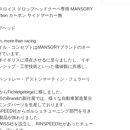
ロールスロイス ドロップヘッドクーペ専用 MANSORY
arbon カーボン サイドマーカー無
ップヘッド
 more than racing
ル・コンセプトはMANSORYブランドのオー
続けています。
年イギリスに滞在させるに至りましたし、イギ
ンシップ・工学技術といった価値観に共感し、
・ベントレー・アストンマーティン・フェラーリ
chtelgebirgeに移しました。
近郊のBrandの新社屋では、様々な自動車製造業分
Eメー
ニングパーツを生産しております。
NSPEED社からポルシェチューニング部門を引き
プライバ
な製品が加わりました。
ISS社を設立し、RINSPEED社があったチュー