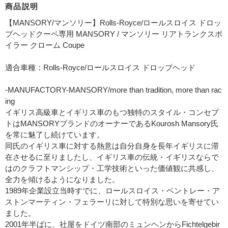
商品説明
【MANSORY/マンソリー】Rolls-Royce/ロールスロイス ドロッ
プヘッドクーペ専用 MANSORY / マンソリー リアトランクスポ
イラー クローム Coupe
適合車種：Rolls-Royce/ロールスロイス ドロップヘッド
-MANUFACTORY-MANSORY/more than tradition, more than rac
ing
イギリス高級車とイギリス車のもつ独特のスタイル・コンセプ
トはMANSORYブランドのオーナーであるKourosh Mansory氏
を常に魅了し続けています。
同氏のイギリス車に対する熱意は自分自身を長年イギリスに滞
在させるに至りましたし、イギリス車の伝統・イギリスならで
はのクラフトマンシップ・工学技術といった価値観に共感し、
全力を傾けるようになりました。
1989年企業設立当時すでに、ロールスロイス・ベントレー・ア
ストンマーティン・フェラーリに対して特別な思いを寄せてい
ました。
2001年半ばに、社屋をドイツ南部のミュンヘンからFichtelgebir