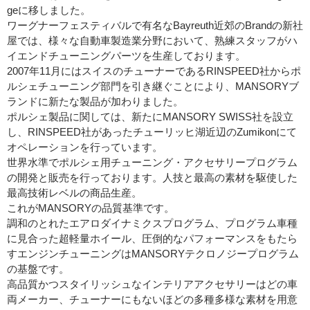
geに移しました。
ワーグナーフェスティバルで有名なBayreuth近郊のBrandの新社
屋では、様々な自動車製造業分野において、熟練スタッフがハ
イエンドチューニングパーツを生産しております。
2007年11月にはスイスのチューナーであるRINSPEED社からポ
ルシェチューニング部門を引き継ぐことにより、MANSORYブ
ランドに新たな製品が加わりました。
ポルシェ製品に関しては、新たにMANSORY SWISS社を設立
し、RINSPEED社があったチューリッヒ湖近辺のZumikonにて
オペレーションを行っています。
世界水準でポルシェ用チューニング・アクセサリープログラム
の開発と販売を行っております。人技と最高の素材を駆使した
最高技術レベルの商品生産。
これがMANSORYの品質基準です。
調和のとれたエアロダイナミクスプログラム、プログラム車種
に見合った超軽量ホイール、圧倒的なパフォーマンスをもたら
すエンジンチューニングはMANSORYテクロノジープログラム
の基盤です。
高品質かつスタイリッシュなインテリアアクセサリーはどの車
両メーカー、チューナーにもないほどの多種多様な素材を用意