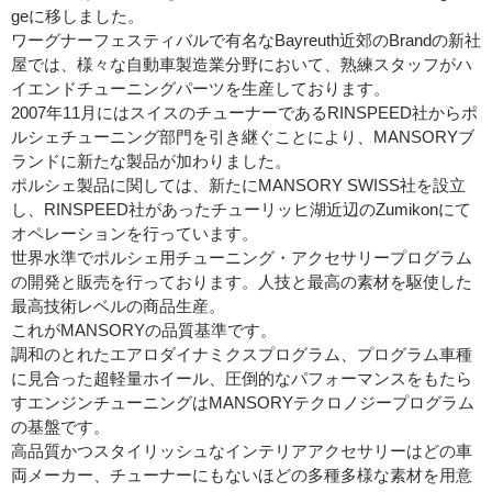
geに移しました。
ワーグナーフェスティバルで有名なBayreuth近郊のBrandの新社
屋では、様々な自動車製造業分野において、熟練スタッフがハ
イエンドチューニングパーツを生産しております。
2007年11月にはスイスのチューナーであるRINSPEED社からポ
ルシェチューニング部門を引き継ぐことにより、MANSORYブ
ランドに新たな製品が加わりました。
ポルシェ製品に関しては、新たにMANSORY SWISS社を設立
し、RINSPEED社があったチューリッヒ湖近辺のZumikonにて
オペレーションを行っています。
世界水準でポルシェ用チューニング・アクセサリープログラム
の開発と販売を行っております。人技と最高の素材を駆使した
最高技術レベルの商品生産。
これがMANSORYの品質基準です。
調和のとれたエアロダイナミクスプログラム、プログラム車種
に見合った超軽量ホイール、圧倒的なパフォーマンスをもたら
すエンジンチューニングはMANSORYテクロノジープログラム
の基盤です。
高品質かつスタイリッシュなインテリアアクセサリーはどの車
両メーカー、チューナーにもないほどの多種多様な素材を用意