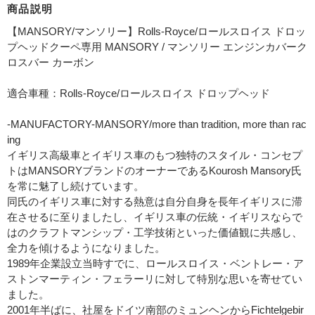
商品説明
【MANSORY/マンソリー】Rolls-Royce/ロールスロイス ドロッ
プヘッドクーペ専用 MANSORY / マンソリー エンジンカバーク
ロスバー カーボン
適合車種：Rolls-Royce/ロールスロイス ドロップヘッド
-MANUFACTORY-MANSORY/more than tradition, more than rac
ing
イギリス高級車とイギリス車のもつ独特のスタイル・コンセプ
トはMANSORYブランドのオーナーであるKourosh Mansory氏
を常に魅了し続けています。
同氏のイギリス車に対する熱意は自分自身を長年イギリスに滞
在させるに至りましたし、イギリス車の伝統・イギリスならで
はのクラフトマンシップ・工学技術といった価値観に共感し、
全力を傾けるようになりました。
1989年企業設立当時すでに、ロールスロイス・ベントレー・ア
ストンマーティン・フェラーリに対して特別な思いを寄せてい
ました。
2001年半ばに、社屋をドイツ南部のミュンヘンからFichtelgebir