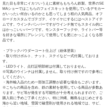
見た目も非常にイカツいうえに素材ももちろん鉄製。世界のSE
MAショーではこちらのフェイスキットを使用しているデモカー
がいったい何台いるのかとも思ってしまう程の人気商品。オフ
ロードカスタムでゴテゴテ、イケイケにするにはべストアイテ
ムです。ウインチバンパーですがウインチ無でもスタイル的に
はかっこいいパーツです。モンスターフックや、ライトバー等
を好きな場所にアレンジして使用しても更にかっこよくなる部
品です。
・ブラックパウダーコート仕上げ（紛体塗装）
・取り付けボルト、ナット、ステイなど一式付属しておりま
す。
・LEDライト、点灯証明部材は付属しておりません。
※写真のウインチは付属しません。取り付け例ですので参考に
してください。
・海外輸入品のため一部加工調整が必要な場合もございます。
※こちらの商品を含め、鉄の素材を使用している商品が多数あ
ります。サビ等が発生する可能性が十分考えられますので、ご
購入前に予めご了承ください。特に沖縄、離島をはじめとする
海から近い地域、雪国で融雪剤が使用される地域では、サビ、