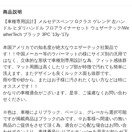
商品説明
【車種専用設計】メルセデスベンツ Gクラス ゲレンデ 左ハン
ドル ヒダリハンドル フロアライナーセット ウェザーテック/We
atherTech ブラック 3PC '13y-'17y
本国アメリカでの知名度が絶大なウエザーテック社製品で
す！！中国メーカー等のラバーマットの様にサイズ別の汎用で
はなく、立体的な形状で車種別専用設計な為、フィット感抜群
です。マット周囲は高くしたリップ部が特徴で汚れても簡単に
洗えます。またデザインも良くルックス面も抜群です。
雨や雪や砂から、またはお子様に汚されたくない方などは特に
オススメです！！
かなりの車種適合がございます。是非、ご遠慮なくお問い合わ
せください。
※色は、車種によりブラック、ベージュ、グレーから選択可能
ですが掲載商品はブラックのみです。※お客様へ間違いの無い
商品のご提供をさせて頂く為、適合がご心配な場合はお問い合
わせボタンより、車体番号/シリアルナンバーを是非お知らせ下