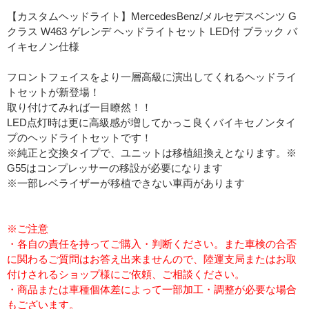
【カスタムヘッドライト】MercedesBenz/メルセデスベンツ G
クラス W463 ゲレンデ ヘッドライトセット LED付 ブラック バ
イキセノン仕様
フロントフェイスをより一層高級に演出してくれるヘッドライ
トセットが新登場！
取り付けてみれば一目瞭然！！
LED点灯時は更に高級感が増してかっこ良くバイキセノンタイ
プのヘッドライトセットです！
※純正と交換タイプで、ユニットは移植組換えとなります。※
G55はコンプレッサーの移設が必要になります
※一部レベライザーが移植できない車両があります
※ご注意
・各自の責任を持ってご購入・判断ください。また車検の合否
に関わるご質問はお答え出来ませんので、陸運支局またはお取
付けされるショップ様にご依頼、ご相談ください。
・商品または車種個体差によって一部加工・調整が必要な場合
もございます。