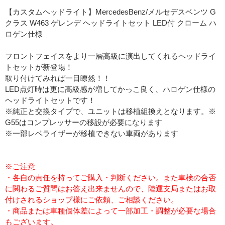
【カスタムヘッドライト】MercedesBenz/メルセデスベンツ G
クラス W463 ゲレンデ ヘッドライトセット LED付 クローム ハ
ロゲン仕様
フロントフェイスをより一層高級に演出してくれるヘッドライ
トセットが新登場！
取り付けてみれば一目瞭然！！
LED点灯時は更に高級感が増してかっこ良く、ハロゲン仕様の
ヘッドライトセットです！
※純正と交換タイプで、ユニットは移植組換えとなります。※
G55はコンプレッサーの移設が必要になります
※一部レベライザーが移植できない車両があります
※ご注意
・各自の責任を持ってご購入・判断ください。また車検の合否
に関わるご質問はお答え出来ませんので、陸運支局またはお取
付けされるショップ様にご依頼、ご相談ください。
・商品または車種個体差によって一部加工・調整が必要な場合
もございます。