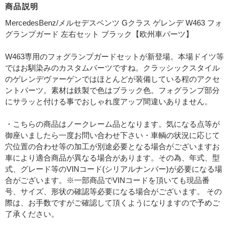
商品説明
MercedesBenz/メルセデスベンツ Gクラス ゲレンデ W463 フォ
グランプガード 左右セット ブラック【欧州車パーツ】
W463専用のフォグランプガードセットが新登場。本場ドイツ等
ではお馴染みのカスタムパーツですね。クラッシックスタイル
のゲレンデヴァーゲンではほとんどが装備している程のアクセ
ントパーツ。素材は鉄製で色はブラック色。フォグランプ部分
にサラッと付ける事でおしゃれ度アップ間違いありません。
・こちらの商品はノークレーム品となります。気になる点等が
御座いましたら一度お問い合わせ下さい・車輌の状況に応じて
穴位置の合わせ等の加工が別途必要となる場合がございますお
車により適合商品が異なる場合があります。その為、年式、型
式、グレード等のVINコード(シリアルナンバー)が必要になる場
合がございます。※一部商品でVINコードを頂いても現品番
号、サイズ、形状の確認等必要になる場合がございます。 その
際は、お手数ですがご確認して頂くようになりますので予めご
了承ください。