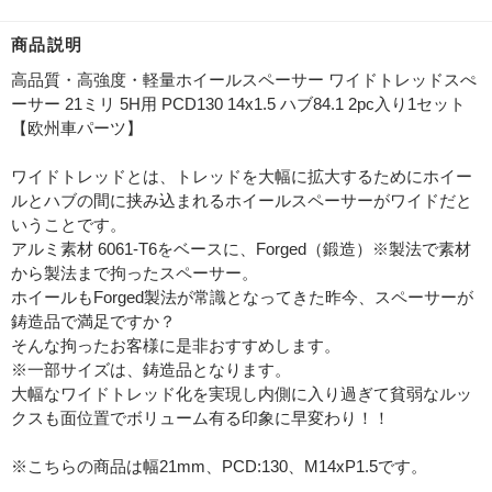
商品説明
高品質・高強度・軽量ホイールスペーサー ワイドトレッドスぺ
ーサー 21ミリ 5H用 PCD130 14x1.5 ハブ84.1 2pc入り1セット
【欧州車パーツ】
ワイドトレッドとは、トレッドを大幅に拡大するためにホイー
ルとハブの間に挟み込まれるホイールスペーサーがワイドだと
いうことです。
アルミ素材 6061-T6をベースに、Forged（鍛造）※製法で素材
から製法まで拘ったスペーサー。
ホイールもForged製法が常識となってきた昨今、スペーサーが
鋳造品で満足ですか？
そんな拘ったお客様に是非おすすめします。
※一部サイズは、鋳造品となります。
大幅なワイドトレッド化を実現し内側に入り過ぎて貧弱なルッ
クスも面位置でボリューム有る印象に早変わり！！
※こちらの商品は幅21mm、PCD:130、M14xP1.5です。