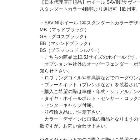
【日本代理店正規品】ホイール SAVINI/サヴィーニ BL
スタンダートカラー4種類より選択可【欧州車
・SAVINIホイール 1本スタンダートカラー
MB（マッドブラック）
GB（グロスブラック）
BB（マシンドブラック）
BS（ブラッシュドシルバー）
・こちらの商品は10.5Jサイズのホイールです。
・オプションや社外のオーバーフェンダー・ボ
知らせ下さい。
・ロワリングコイルや車高調などでローダウン
・ブレーキキット（ブレンボなど）を装着され
・購入ご希望の際は車種・年式・シリアルナン
・タイヤ・ホイールボルト・センサー・ロック
・センターキャップ付属。
・並行輸入品にご注意下さい。
・カラー・デザインは画像の商品となりますの
数ですが、お問い合わせ下さい。
※タイヤとセットでのご購入の際はご希望のタ