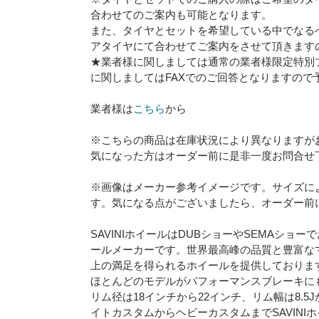
合わせてのご案内も可能となります。
また、タイヤとセットを希望している中でなる
アタイヤにて合わせてご案内をさせて頂きます
★業者様に関しましては通常の業者様限定特別
に関しましてはFAXでのご回答となりますので
業者様は
こちら
から
※こちらの商品は在庫状況により異なりますが
気になった方はオーダー前に是非一度お問合せ
※画像はメーカー参考イメージです。サイズに
す。気になる点がございましたら、オーダー前
SAVINIホイールはDUBショーやSEMAシ
ールメーカーです。世界最高峰の品質と豊富な
上の満足を得られるホイールを提供しておりま
ほとんどのモデルがパフォーマンスブレーキに
リム径は18インチから22インチ、リム幅は8.5
イトカスタムからヘビーカスタムまでSAVIN