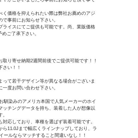
べく価格を抑えられたい際は弊社お薦めのアジ
ので事前にお知らせ下さい。
プライスにてご提供も可能です。尚、業販価格
予めご了承下さい。
お取り寄せ納期2週間前後でご提供可能です！！
下さい！！
よって若干デザイン等が異なる場合がございま
に一度お問い合わせ下さい。
ョーでお馴染みのアメリカ本国で人気メーカーのホイ
マッチングデータを持ち、装着した人が想像以
す。
も対応しており、車種を選ばず装着可能です。
Jから11.0Jまで幅広くラインナップしており、ラ
Iホイールならマッチすること間違いなし！！