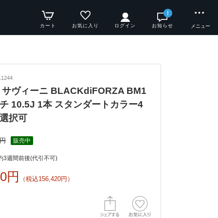
!
カート
お気に入り
ログイン
お知らせ
メニュー
1244
サヴィーニ BLACKdiFORZA BM1
ンチ 10.5J 1本 スタンダートカラー4
選択可
0円
販売中
3週間前後(代引不可)
00円
（税込156,420円）