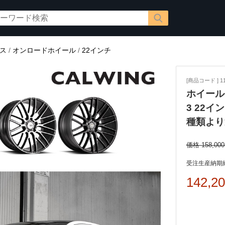
ス
/
オンロードホイール
/
22インチ
[商品コード ] 11
ホイール 
3 22イ
種類より
価格 158,00
受注生産納期約
142,2