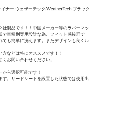
ナー ウェザーテック/WeatherTech ブラック
ク社製品です！！中国メーカー等のラバーマッ
状で車種別専用設計な為、フィット感抜群で
れても簡単に洗えます。またデザインも良くル
い方などは特にオススメです！！
なくお問い合わせください。
ーから選択可能です！
ます。サードシートを設置した状態では使用出
Eメー
プライバ