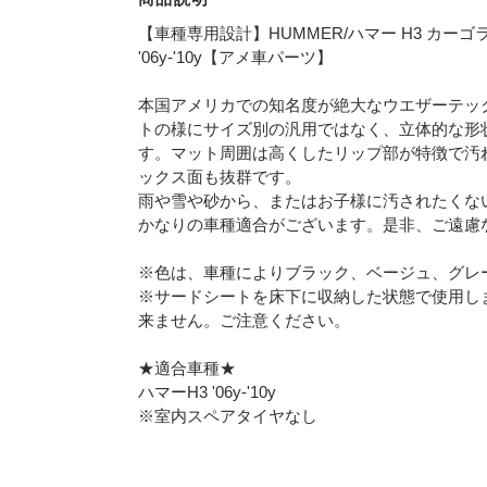
【車種専用設計】HUMMER/ハマー H3 カーゴライ
'06y-'10y【アメ車パーツ】
本国アメリカでの知名度が絶大なウエザーテッ
トの様にサイズ別の汎用ではなく、立体的な形
す。マット周囲は高くしたリップ部が特徴で汚
ックス面も抜群です。
雨や雪や砂から、またはお子様に汚されたくな
かなりの車種適合がございます。是非、ご遠慮
※色は、車種によりブラック、ベージュ、グレ
※サードシートを床下に収納した状態で使用し
来ません。ご注意ください。
★適合車種★
ハマーH3 '06y-'10y
※室内スペアタイヤなし