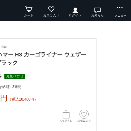
カート
お気に入り
ログイン
お知らせ
メニュー
2001
y ハマー H3 カーゴライナー ウェザー
ブラック
円
お取り寄せ
納期1-3週間
0円
（税込18,480円）