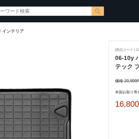
/
インテリア
[商品コード ] 11
06-10
テック 
価格 20,909
本国お取り寄せ
16,80