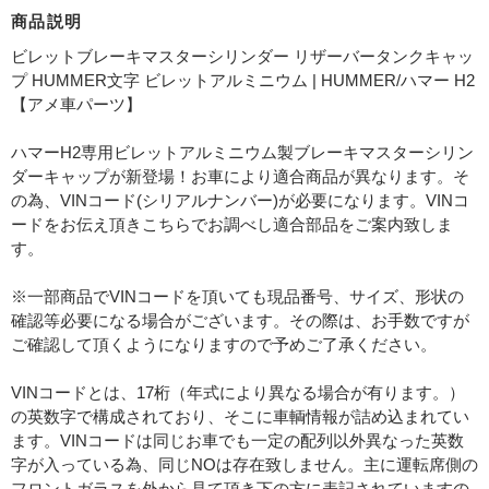
商品説明
ビレットブレーキマスターシリンダー リザーバータンクキャッ
プ HUMMER文字 ビレットアルミニウム | HUMMER/ハマー H2
【アメ車パーツ】
ハマーH2専用ビレットアルミニウム製ブレーキマスターシリン
ダーキャップが新登場！お車により適合商品が異なります。そ
の為、VINコード(シリアルナンバー)が必要になります。VINコ
ードをお伝え頂きこちらでお調べし適合部品をご案内致しま
す。
※一部商品でVINコードを頂いても現品番号、サイズ、形状の
確認等必要になる場合がございます。その際は、お手数ですが
ご確認して頂くようになりますので予めご了承ください。
VINコードとは、17桁（年式により異なる場合が有ります。）
の英数字で構成されており、そこに車輌情報が詰め込まれてい
ます。VINコードは同じお車でも一定の配列以外異なった英数
字が入っている為、同じNOは存在致しません。主に運転席側の
フロントガラスを外から見て頂き下の方に表記されていますの